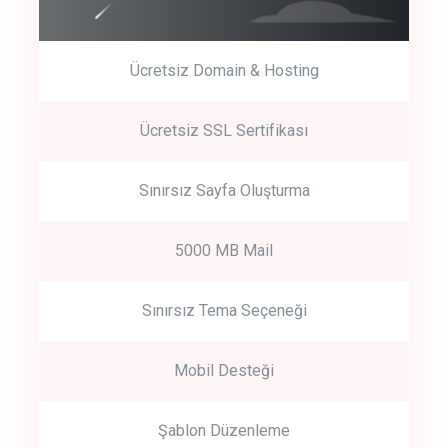
Ücretsiz Domain & Hosting
Get Started
Ücretsiz SSL Sertifikası
Start by trying our service for 30 days free trial no credit card
required.
Sınırsız Sayfa Oluşturma
5000 MB Mail
Sınırsız Tema Seçeneği
Mobil Desteği
Şablon Düzenleme