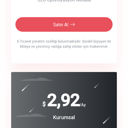
Satın Al
E-Ticaret yönetim özelliği bulunmaktadır. Sürekli büyüyen bir
kitleye ve çevrimiçi varlığa sahip siteler için mükemmel.
crm auto cync
click to call back
240
2,92
$
$
/year
/Ay
track energy costs
Coroprate
Kurumsal
predictive dialing