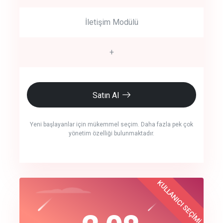
İletişim Modülü
+
Satın Al
Yeni başlayanlar için mükemmel seçim. Daha fazla pek çok
yönetim özelliği bulunmaktadır.
crm auto cync
KULLANICI SEÇİMİ
Best Choice
click to call back