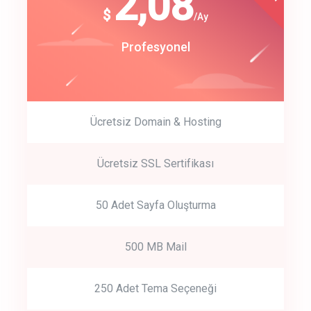
180
2,08
$
$
/year
/Ay
track energy costs
Start Up
Profesyonel
predictive dialing
Ücretsiz Domain & Hosting
Get Started
Ücretsiz SSL Sertifikası
Start by trying our service for 30 days free trial no credit card
required.
50 Adet Sayfa Oluşturma
500 MB Mail
250 Adet Tema Seçeneği