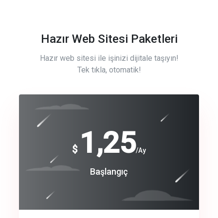
Hazır Web Sitesi Paketleri
Hazır web sitesi ile işinizi dijitale taşıyın!
Tek tıkla, otomatik!
Free
1,25
$
/Ay
Basic
Başlangıç